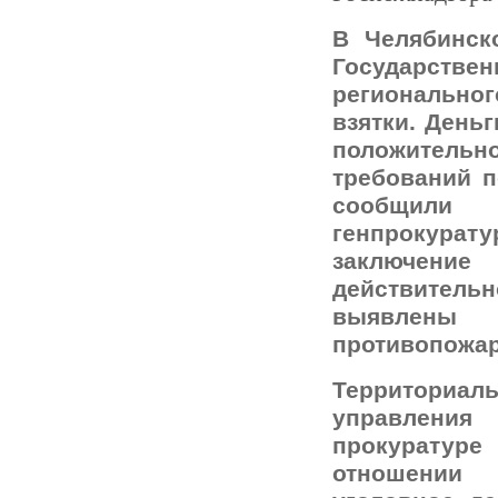
В Челябинск
Государст
регионально
взятки. День
положитель
требований п
сообщили
генпрокура
заключен
действите
выявлен
противопожар
Территори
управления
прокурату
отношении