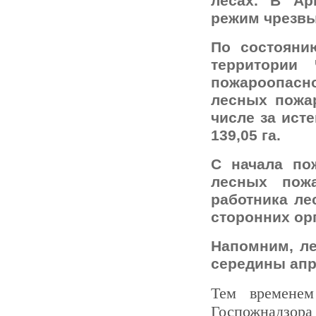
лесах. В Ар
режим чрезвы
По состояни
территории
пожароопас
лесных пожар
числе за ист
139,05 га.
С начала по
лесных пож
работника ле
сторонних ор
Напомним, ле
середины апр
Тем временем
Госпожнадзора 