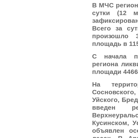
В МЧС регион
сутки (12 
зафиксирован
Всего за су
произошло 
площадь в 115
С начала п
региона ликв
площади 4466
На террито
Сосновского,
Уйского, Бре
введен р
Верхнеураль
Кусинском, У
объявлен о