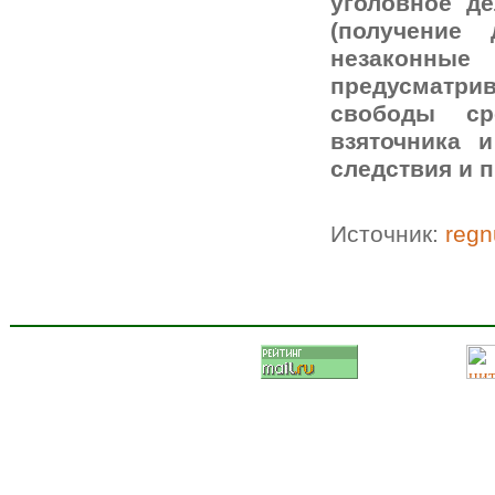
уголовное д
(получение
незаконные
предусматри
свободы с
взяточника 
следствия и 
Источник:
reg