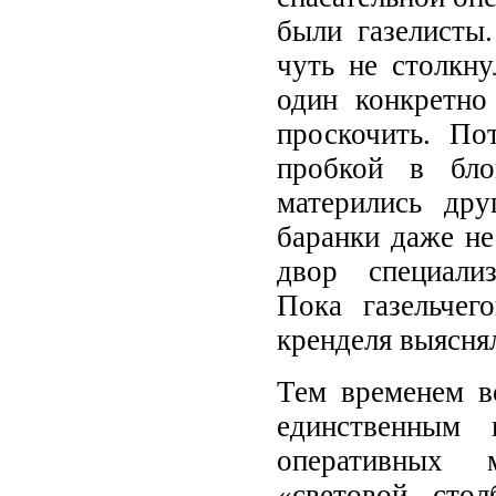
были газелисты
чуть не столкну
один конкретно
проскочить. По
пробкой в бло
матерились дру
баранки даже не
двор специали
Пока газельчег
кренделя выяснял
Тем временем в
единственным
оперативных 
«световой сто