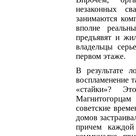
незаконных св
занимаются ком
вполне реальн
предъявят и жил
владельцы серь
первом этаже.
В результате л
воспламенение т
«стайки»? Эт
Магнитогорца
советские врем
домов застраива
причем каждой