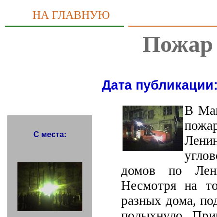
НА ГЛАВНУЮ
Пожар 
Дата публикации:
В Маг
пожа
С места:
Ленин
углов
домов по Лен
Несмотря на то
разных дома, по
полыхнуло. При