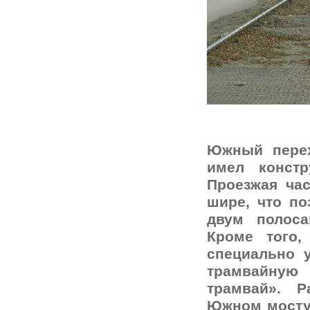
Южный перех
имел конст
Проезжая ча
шире, что по
двум полос
Кроме того,
специально у
трамвайную
трамвай». 
Южном мосту 