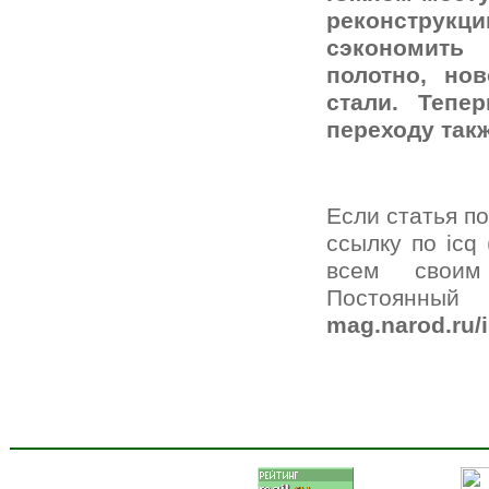
реконструкци
сэкономить
полотно, но
стали. Теп
переходу такж
Если статья п
ссылку по icq 
всем своим
Постоян
mag.narod.ru/